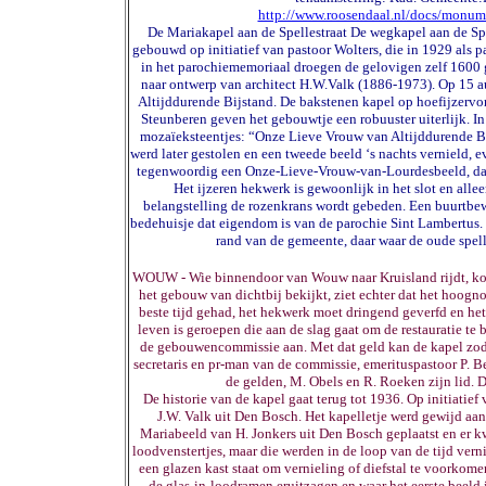
http://www.roosendaal.nl/docs/monum
De Mariakapel aan de Spellestraat De wegkapel aan de Spel
gebouwd op initiatief van pastoor Wolters, die in 1929 als
in het parochiememoriaal droegen de gelovigen zelf 1600 
naar ontwerp van architect H.W.Valk (1886-1973). Op 15 
Altijddurende Bijstand. De bakstenen kapel op hoefijzervo
Steunberen geven het gebouwtje een robuuster uiterlijk. In
mozaïeksteentjes: “Onze Lieve Vrouw van Altijddurende Bi
werd later gestolen en een tweede beeld ‘s nachts vernield, 
tegenwoordig een Onze-Lieve-Vrouw-van-Lourdesbeeld, dat
Het ijzeren hekwerk is gewoonlijk in het slot en all
belangstelling de rozenkrans wordt gebeden. Een buurtbew
bedehuisje dat eigendom is van de parochie Sint Lambertus. 
rand van de gemeente, daar waar de oude spell
WOUW - Wie binnendoor van Wouw naar Kruisland rijdt, kom
het gebouw van dichtbij bekijkt, ziet echter dat het hoog
beste tijd gehad, het hekwerk moet dringend geverfd en he
leven is geroepen die aan de slag gaat om de restauratie te
de gebouwencommissie aan. Met dat geld kan de kapel zoda
secretaris en pr-man van de commissie, emerituspastoor P. B
de gelden, M. Obels en R. Roeken zijn lid. D
De historie van de kapel gaat terug tot 1936. Op initiatie
J.W. Valk uit Den Bosch. Het kapelletje werd gewijd aa
Mariabeeld van H. Jonkers uit Den Bosch geplaatst en er 
loodvenstertjes, maar die werden in de loop van de tijd ver
een glazen kast staat om vernieling of diefstal te voorkom
de glas-in-loodramen eruitzagen en waar het eerste beeld 