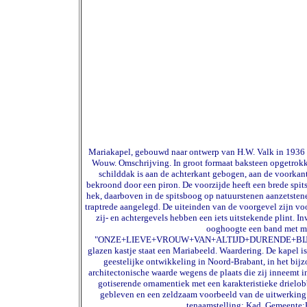
Mariakapel, gebouwd naar ontwerp van H.W. Valk in 1936 in
Wouw. Omschrijving. In groot formaat baksteen opgetrokke
schilddak is aan de achterkant gebogen, aan de voorkant
bekroond door een piron. De voorzijde heeft een brede spi
hek, daarboven in de spitsboog op natuurstenen aanzetsten
traptrede aangelegd. De uiteinden van de voorgevel zijn v
zij- en achtergevels hebben een iets uitstekende plint. 
ooghoogte een band met moz
"ONZE+LIEVE+VROUW+VAN+ALTIJD+DURENDE+BIJSTAND
glazen kastje staat een Mariabeeld. Waardering. De kapel i
geestelijke ontwikkeling in Noord-Brabant, in het bijz
architectonische waarde wegens de plaats die zij inneemt i
gotiserende ornamentiek met een karakteristieke drielob
gebleven en een zeldzaam voorbeeld van de uitwerking 
tenaamstelling: Kad. Gemeente