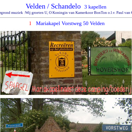
Velden / Schandelo
3 kapellen
rgrond muziek :Wij groeten U, O Koningin van Kamerkoor BonTon o.l.v. Paul van 
1
Mariakapel Vorstweg 50 Velden