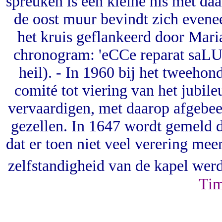
spreuken is een kleine nis met daa
de oost muur bevindt zich evenee
het kruis geflankeerd door Maria
chronogram: 'eCCe reparat saLU
heil). - In 1960 bij het tweehon
comité tot viering van het jubil
vervaardigen, met daarop afgebee
gezellen. In 1647 wordt gemeld da
dat er toen niet veel verering me
zelfstandigheid van de kapel werd
Ti