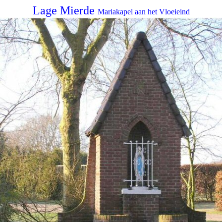
Lage Mierde
Mariakapel aan het Vloeieind