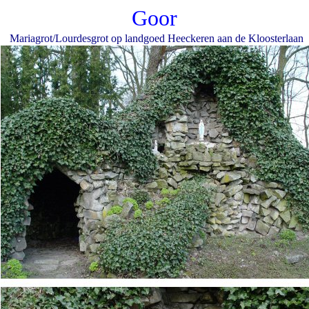
Goor
Mariagrot/Lourdesgrot op landgoed Heeckeren aan de Kloosterlaan