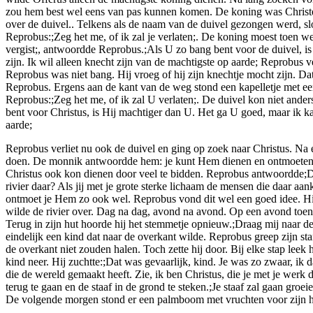
zou hem best wel eens van pas kunnen komen. De koning was Christen. 
over de duivel.. Telkens als de naam van de duivel gezongen werd, sl
Reprobus:;Zeg het me, of ik zal je verlaten;. De koning moest toen wel..
vergist;, antwoordde Reprobus.;Als U zo bang bent voor de duivel, is 
zijn. Ik wil alleen knecht zijn van de machtigste op aarde; Reprobus v
Reprobus was niet bang. Hij vroeg of hij zijn knechtje mocht zijn. D
Reprobus. Ergens aan de kant van de weg stond een kapelletje met e
Reprobus:;Zeg het me, of ik zal U verlaten;. De duivel kon niet ande
bent voor Christus, is Hij machtiger dan U. Het ga U goed, maar ik ka
aarde;
Reprobus verliet nu ook de duivel en ging op zoek naar Christus. Na
doen. De monnik antwoordde hem: je kunt Hem dienen en ontmoeten do
Christus ook kon dienen door veel te bidden. Reprobus antwoordde;Dat 
rivier daar? Als jij met je grote sterke lichaam de mensen die daar a
ontmoet je Hem zo ook wel. Reprobus vond dit wel een goed idee. Hij 
wilde de rivier over. Dag na dag, avond na avond. Op een avond toen 
Terug in zijn hut hoorde hij het stemmetje opnieuw.;Draag mij naar 
eindelijk een kind dat naar de overkant wilde. Reprobus greep zijn st
de overkant niet zouden halen. Toch zette hij door. Bij elke stap lee
kind neer. Hij zuchtte:;Dat was gevaarlijk, kind. Je was zo zwaar, ik
die de wereld gemaakt heeft. Zie, ik ben Christus, die je met je werk
terug te gaan en de staaf in de grond te steken.;Je staaf zal gaan gro
De volgende morgen stond er een palmboom met vruchten voor zijn h