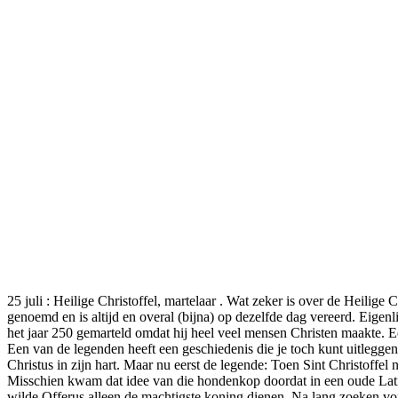
25 juli : Heilige Christoffel, martelaar . Wat zeker is over de Heilige C
genoemd en is altijd en overal (bijna) op dezelfde dag vereerd. Eigenli
het jaar 250 gemarteld omdat hij heel veel mensen Christen maakte. Eers
Een van de legenden heeft een geschiedenis die je toch kunt uitleggen.
Christus in zijn hart. Maar nu eerst de legende: Toen Sint Christoffe
Misschien kwam dat idee van die hondenkop doordat in een oude Latijns
wilde Offerus alleen de machtigste koning dienen. Na lang zoeken von