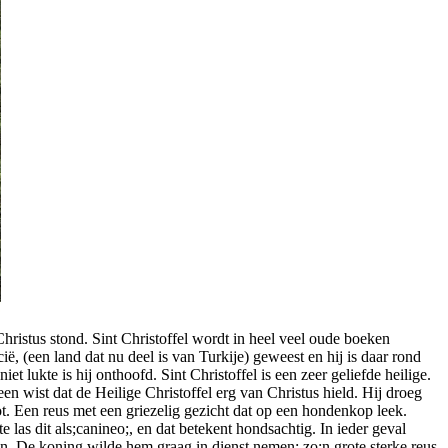
n Christus stond. Sint Christoffel wordt in heel veel oude boeken
ië, (een land dat nu deel is van Turkije) geweest en hij is daar rond
 lukte is hij onthoofd. Sint Christoffel is een zeer geliefde heilige.
en wist dat de Heilige Christoffel erg van Christus hield. Hij droeg
ot. Een reus met een griezelig gezicht dat op een hondenkop leek.
las dit als;canineo;, en dat betekent hondsachtig. In ieder geval
jn. De koning wilde hem graag in dienst nemen: zo;n grote sterke reus