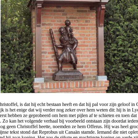
hristoffel, is dat hij echt bestaan heeft en dat hij pal voor zijn geloof i
jk is het enige dat wij verder nog zeker over hem weten dit: hij is in Lyc
t hebben ze geprobeerd om hem met pijlen af te schieten en toen dat niet
 Zo kan het volgende verhaal bij voorbeeld ontstaan zijn doordat iedere
l nog geen Christoffel heette, noemden ze hem Offerus. Hij was heel gro
e tekst stond dat Reprobus uit Canaän stamde. Iemand die niet oplette 
d hij zo;n koning. Het zou de rijkste en machtigste koning op aarde zi