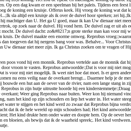
Op een dag kwam er een speelman bij het paleis. Tijdens een feest lie
oeg de koning een kruisje. Offerus keek. Hij vroeg de koning wat dat 
.;Ik sla altijd een kruisje als ik over de duivel hoor spreken; zei hij.;I
hij machtiger dan U. Het ga U goed, maar ik kan Uw dienaar niet meer z
ertrok, op zoek naar de duivel. Hij vond hem. De duivel zag er uit als 
at mocht. De duivel dacht: zo&#8217;n grote sterke man kan voor mij wel
en kruis. De duivel maakte een enorme omweg. Reprobus vroeg:;waarom
rs dan toegeven dat hij nergens bang voor was. Behalve... Voor Christu
n Uw dienaar niet meer zijn. Ik ga Christus zoeken om te vragen of Hij 
 een poos vond hij een monnik. Reprobus vertelde aan de monnik dat hi
or vroom te vasten. Reprobus antwoordde:;Dat is voor mij niet mogelij
is voor mij niet mogelijk. Ik weet niet hoe dat moet. Is er geen ander
ankomen nu eens veilig naar de overkant brengt... Daarmee help je de m
bouwde een hut aan de oever van de rivier, nam een lange stang in zijn
Reprobus in zijn hutje uitrustte hoorde hij een kinderstemmetje:;Draa
de overkant; Weer ging Reprobus naar buiten. Weer kon hij niemand vin
ang, nam het kind op zijn schouders en liep het water in. Het water ste
k het water te stijgen en het kind werd zo zwaar dat Reprobus bijna ver
 dacht dat ik de hele wereld op mijn schouders had; Het kind antwoordde
 dient; Het kind drukte hem onder water en doopte hem. Op de oever her
eien en bloeien, als bewijs dat ik de waarheid spreek;. Het kind verdwee
utje.