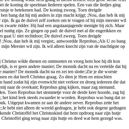
t de koning de speelman liederen spelen. Een van die liedjes ging
kruisje te betekenen had. De koning zweeg. Toen dreigde
k ben bang dat hij mij anders in zijn macht krijgt; ;Nou, dan heb ik mij
ijn. Ik ga de duivel zelf zoeken om te vragen of hij mijn meester wil
een zwarte ridder. Hij had een angstaanjagende menigte bij zich. Maar
 nuttig zijn. Ze gingen op pad: de duivel met al die engerikken en
 gaat U niet rechtdoor; De duivel zweeg. Toen dreigde
s! ;Nou, dan heb ik mij vergist;, antwoordde Reprobus.;Als U zo bang
mijn Meester wil zijn. Ik wil alleen knecht zijn van de machtigste op
j Christus wilde dienen en ontmoeten en vroeg hem hoe hij dit kon
k, is er geen andere manier; De monnik dacht na en vertelde dat hij
e manier? De monnik dacht na en zei ten slotte:;Zie je die woeste
ensen en dat heeft Christus graag. Zo dien je Hem en misschien
 hand zodat hij zijn evenwicht niet verloor en droeg iedereen die dat
g mij naar de overkant; Reprobus ging kijken, maar zag niemand.
den. Toen Reprobus het stemmetje voor de derde keer hoorde, zag hij
eg; het kind leek steeds zwaarder te worden. Reprobus was bang dat ze
dronk. Uitgeput kwamen ze aan de andere oever. Reprobus zette het
:;Je hebt niet alleen de wereld gedragen, je hebt ook degene gedragen
kende Christoffel het Christuskind dat hem opdroeg naar zijn hutje
n. Christoffel ging terug naar zijn hutje en deed wat hem gezegd was.