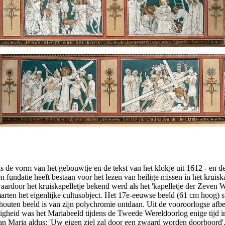
jkens de vorm van het gebouwtje en de tekst van het klokje uit 1612 - e
n fundatie heeft bestaan voor het lezen van heilige missen in het kruiska
door het kruiskapelletje bekend werd als het 'kapelletje der Zeven Weeë
arten het eigenlijke cultusobject. Het 17e-eeuwse beeld (61 cm hoog) s
houten beeld is van zijn polychromie ontdaan. Uit de vooroorlogse afb
igheid was het Mariabeeld tijdens de Tweede Wereldoorlog enige tijd i
van Maria aldus: 'Uw eigen ziel zal door een zwaard worden doorboord'