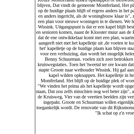
blijven, Dat vindt de gemeente Montferland, Het pl
op de huidige plaats blijft of ergens anders in he
en anders ingericht, als de woningbouw klaar is",
een plan voor nieuwe woningen in te dienen. We he
Wissink. Uitgangspunt is dat er een kapel blijft bes
en senioren komen, naast de Klooster muur aan de P
dat de ene ontwikkelaar komt met een plan, waarin h
aangeeft niet met het kapelletje uit ,de voeten te k
het' kapelletje op de huidige plaats kan blijven 
voor een verhuizing, dan wordt het mogelijk he
Benny Schuurman. voelen zich zeer betrokken bi
kruiswegstaties. Toen het 'tweetal ter ore kwam da
stapte Groote naar wethouder Wissink. Hij gaf aan
kapel wilden opknappen. Het kapelletje in h
Montferland. Het blijft op de huidige plek of wo
"We vinden het prima als het kapelletje wordt opge
staan, Dat zou zelfs misschien nog wel beter zijn"
de Kruisweg, Vier van de veertien beelden zijn ver
ingepakt. Groote en Schuurman willen eigenlijk
toegankelijk wordt. De renovatie van dit Rijksmon
"Ik schat op z'n vro