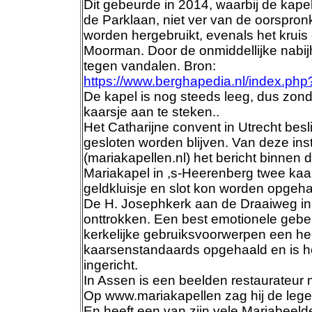
Dit gebeurde in 2014, waarbij de kap
de Parklaan, niet ver van de oorspron
worden hergebruikt, evenals het krui
Moorman. Door de onmiddellijke nabi
tegen vandalen. Bron:
https://www.berghapedia.nl/index.ph
De kapel is nog steeds leeg, dus zo
kaarsje aan te steken..
Het Catharijne convent in Utrecht besl
gesloten worden blijven. Van deze ins
(mariakapellen.nl) het bericht binnen d
Mariakapel in ,s-Heerenberg twee kaa
geldkluisje en slot kon worden opgeha
De H. Josephkerk aan de Draaiweg in 
onttrokken. Een best emotionele gebeu
kerkelijke gebruiksvoorwerpen een he
kaarsenstandaards opgehaald en is h
ingericht.
In Assen is een beelden restaurateur 
Op www.mariakapellen zag
hij de leg
En heeft een van zijn vele Mariabeeld