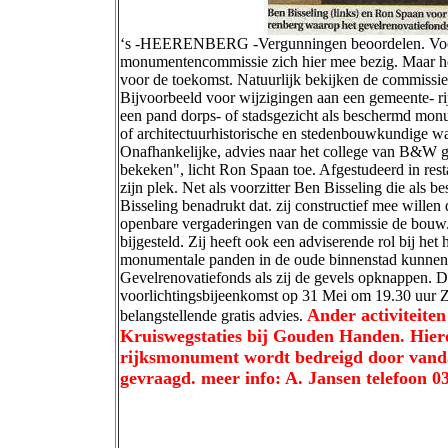
‘s -HEERENBERG -Vergunningen beoordelen. Voor h
monumentencommissie zich hier mee bezig. Maar het
voor de toekomst. Natuurlijk bekijken de commiss
Bijvoorbeeld voor wijzigingen aan een gemeente- ri
een pand dorps- of stadsgezicht als beschermd monu
of architectuurhistorische en stedenbouwkundige wa
Onafhankelijke, advies naar het college van B&W ga
bekeken", licht Ron Spaan toe. Afgestudeerd in rest
zijn plek. Net als voorzitter Ben Bisseling die als
Bisseling benadrukt dat. zij constructief mee wille
openbare vergaderingen van de commissie de bouw
bijgesteld. Zij heeft ook een adviserende rol bij he
monumentale panden in de oude binnenstad kunnen su
Gevelrenovatiefonds als zij de gevels opknappen.
voorlichtingsbijeenkomst op 31 Mei om 19.30 uur Zij
Ander activiteite
belangstellende gratis advies.
Kruiswegstaties bij Gouden Handen. Hiero
rijksmonument wordt bedreigd door vanda
gevraagd. meer info: A. Jansen telefoon 